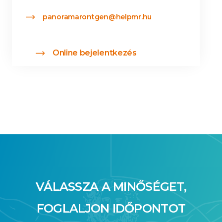
panoramarontgen@helpmr.hu
Online bejelentkezés
VÁLASSZA A MINŐSÉGET,
FOGLALJON IDŐPONTOT