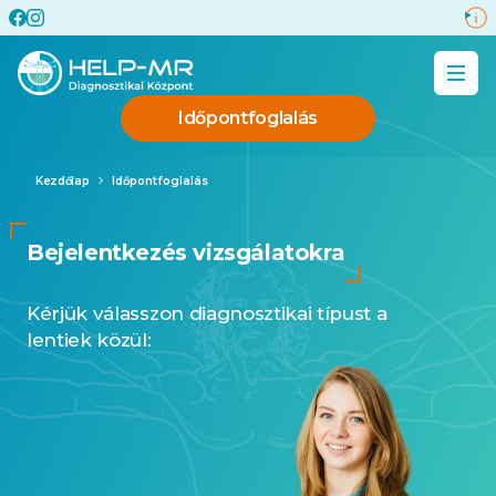
Időpontfoglalás
Kezdőlap
Időpontfoglalás
Bejelentkezés vizsgálatokra
Kérjük válasszon diagnosztikai típust a
lentiek közül: