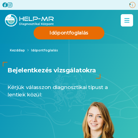
Időpontfoglalás
Kezdőlap
Időpontfoglalás
Bejelentkezés vizsgálatokra
Kérjük válasszon diagnosztikai típust a
lentiek közül: