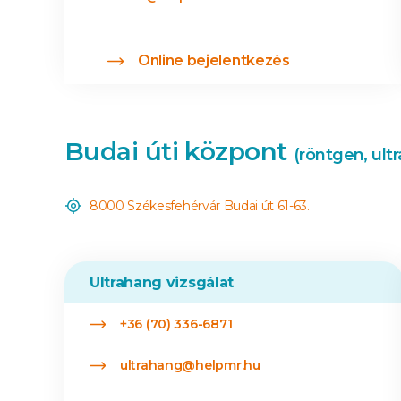
Online bejelentkezés
Budai úti központ
(röntgen, ult
8000 Székesfehérvár Budai út 61-63.
Ultrahang vizsgálat
+36 (70) 336-6871
ultrahang@helpmr.hu