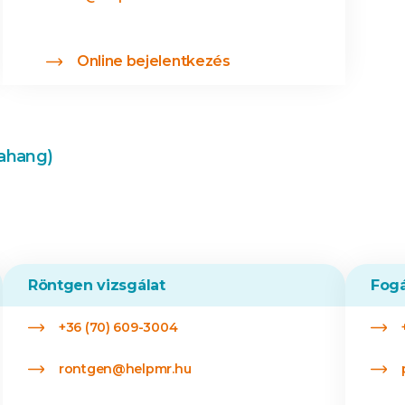
Online bejelentkezés
rahang)
Röntgen vizsgálat
Fogá
+36 (70) 609-3004
rontgen@helpmr.hu