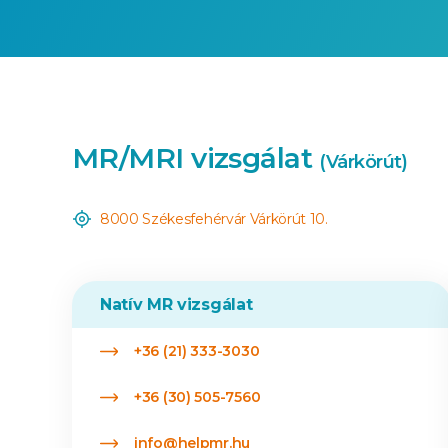
MR/MRI vizsgálat
(Várkörút)
8000 Székesfehérvár Várkörút 10.
Natív MR vizsgálat
+36 (21) 333-3030
+36 (30) 505-7560
info@helpmr.hu