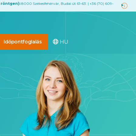
 röntgen):
8000 Székesfehérvár, Budai út 61-63. | +36 (70) 609-
HU
Időpontfoglalás