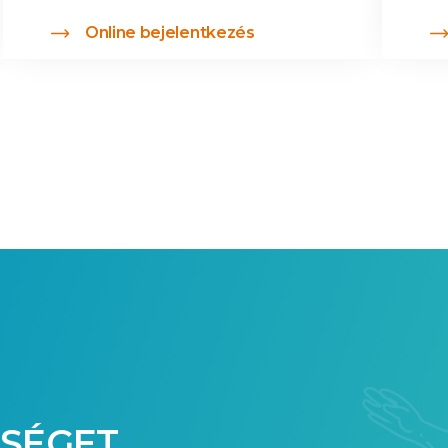
Online bejelentkezés
SÉGET,