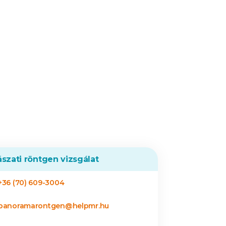
szati röntgen vizsgálat
+36 (70) 609-3004
panoramarontgen@helpmr.hu