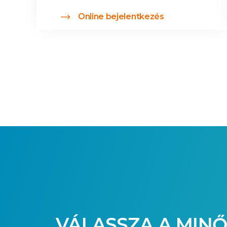
Online bejelentkezés
VÁLASSZA A MINŐ