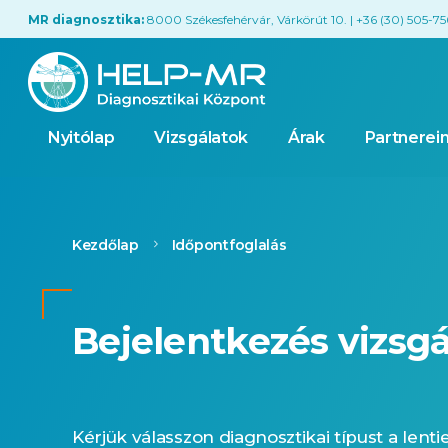
MR diagnosztika:
8000 Székesfehérvár, Várkörút 10. | +36 (30) 505-7
Nyitólap
Vizsgálatok
Árak
Partnerei
Kezdőlap
Időpontfoglalás
Bejelentkezés vizsgá
Kérjük válasszon diagnosztikai típust a lenti