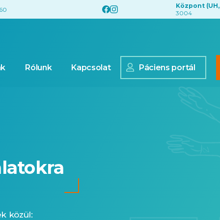
Központ (UH,
560
3004
nk
Rólunk
Kapcsolat
Páciens portál
latokra
ek közül: