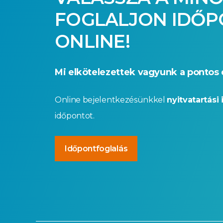
FOGLALJON IDŐ
ONLINE!
Mi elkötelezettek vagyunk a pontos 
Online bejelentkezésünkkel
nyitvatartási 
időpontot.
Időpontfoglalás