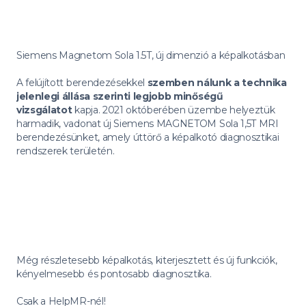
Siemens Magnetom Sola 1.5T, új dimenzió a képalkotásban
A felújított berendezésekkel
szemben nálunk a technika
jelenlegi állása szerinti legjobb minőségű
vizsgálatot
kapja. 2021 októberében üzembe helyeztük
harmadik, vadonat új Siemens MAGNETOM Sola 1,5T MRI
berendezésünket, amely úttörő a képalkotó diagnosztikai
rendszerek területén.
Még részletesebb képalkotás, kiterjesztett és új funkciók,
kényelmesebb és pontosabb diagnosztika.
Csak a HelpMR-nél!