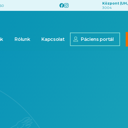
Központ (UH,
560
3004
nk
Rólunk
Kapcsolat
Páciens portál