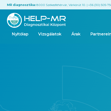
MR diagnosztika:
8000 Székesfehérvár, Várkörút 10. | +36 (30) 505-7
Nyitólap
Vizsgálatok
Árak
Partnerei