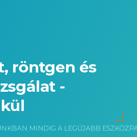
t, röntgen és
zsgálat -
lkül
UNKBAN MINDIG A LEGÚJABB ESZKÖZP