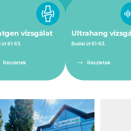
tgen vizsgálat
Ultrahang vizsgá
 út 61-63.
Budai út 61-63.
Részletek
Részletek