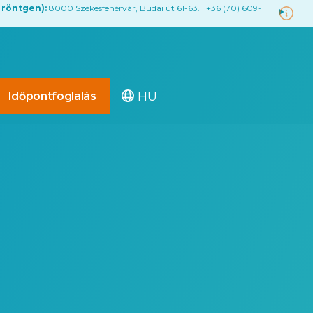
 röntgen):
8000 Székesfehérvár, Budai út 61-63. | +36 (70) 609-
HU
Időpontfoglalás