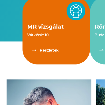
MR vizsgálat
Rön
Várkörút 10.
Budai
Részletek