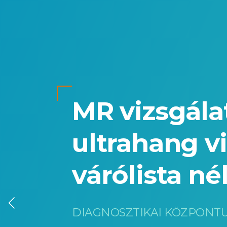
MR vizsgála
ultrahang vi
várólista né
DIAGNOSZTIKAI KÖZPONT