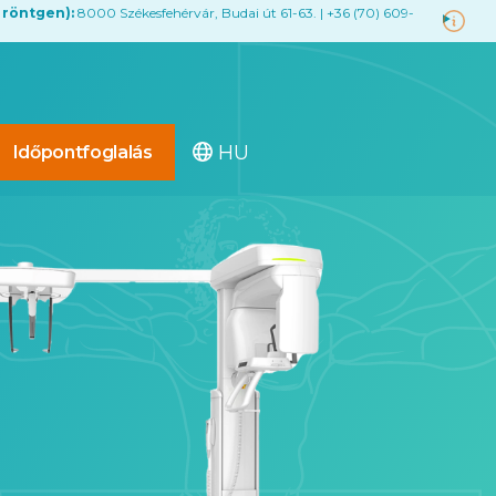
 röntgen):
8000 Székesfehérvár, Budai út 61-63. | +36 (70) 609-
HU
Időpontfoglalás