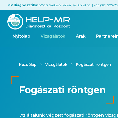
MR diagnosztika:
8000 Székesfehérvár, Várkörút 10. | +36 (30) 505-7
Nyitólap
Vizsgálatok
Árak
Partnerei
Kezdőlap
Vizsgálatok
Fogászati röntgen
Fogászati röntgen
Az általunk végzett fogászati röntgen vizsgál