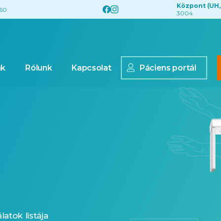
Központ (UH,
560
3004
nk
Rólunk
Kapcsolat
Páciens portál
atok listája