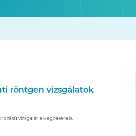
ati röntgen vizsgálatok
ozású vizsgálat elvégzésére is.