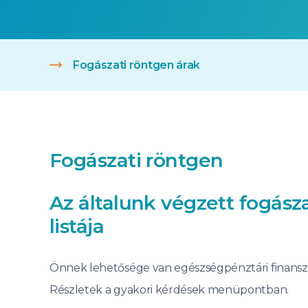
Fogászati röntgen árak
Fogászati röntgen
Az általunk végzett fogász
listája
Önnek lehetősége van egészségpénztári finanszír
Részletek a gyakori kérdések menüpontban.