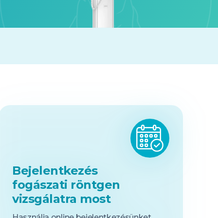
Bejelentkezés
fogászati röntgen
vizsgálatra most
Használja online bejelentkezésünket,