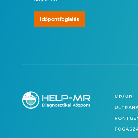
Időpontfoglalás
MR/MRI
ULTRAH
RÖNTGE
FOGÁSZ