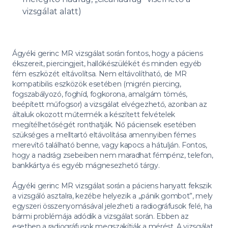
vizsgálat alatt)
Ágyéki gerinc MR vizsgálat során fontos, hogy a páciens
ékszereit, piercingjeit, hallókészülékét és minden egyéb
fém eszközét eltávolítsa. Nem eltávolítható, de MR
kompatibilis eszközök esetében (migrén piercing,
fogszabályozó, foghíd, fogkorona, amalgám tömés,
beépített műfogsor) a vizsgálat elvégezhető, azonban az
általuk okozott műtermék a készített felvételek
megítélhetőségét ronthatják. Nő páciensek esetében
szükséges a melltartó eltávolítása amennyiben fémes
merevítő található benne, vagy kapocs a hátulján. Fontos,
hogy a nadrág zsebeiben nem maradhat fémpénz, telefon,
bankkártya és egyéb mágnesezhető tárgy.
Ágyéki gerinc MR vizsgálat során a páciens hanyatt fekszik
a vizsgáló asztalra, kezébe helyezik a „pánik gombot”, mely
egyszeri összenyomásával jelezheti a radiográfusok felé, ha
bármi problémája adódik a vizsgálat során. Ebben az
esetben a radiográfusok megszakítják a mérést. A vizsgálat