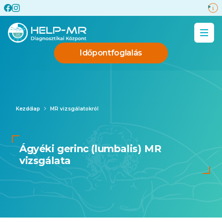
Időpontfoglalás
Kezdőlap
MR vizsgálatokról
Ágyéki gerinc (lumbalis) MR
vizsgálata