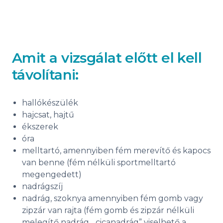
Amit a vizsgálat előtt el kell
távolítani:
hallókészülék
hajcsat, hajtű
ékszerek
óra
melltartó, amennyiben fém merevítő és kapocs
van benne (fém nélküli sportmelltartó
megengedett)
nadrágszíj
nadrág, szoknya amennyiben fém gomb vagy
zipzár van rajta (fém gomb és zipzár nélküli
melegítő nadrág, „cicanadrág” viselhető a