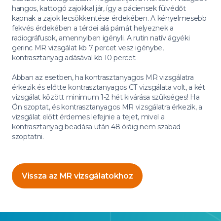
hangos, kattogó zajokkal jár, így a páciensek fülvédőt
kapnak a zajok lecsökkentése érdekében. A kényelmesebb
fekvés érdekében a térdei alá párnát helyeznek a
radiográfusok, amennyiben igényli. A rutin natív ágyéki
gerinc MR vizsgálat kb 7 percet vesz igénybe,
kontrasztanyag adásával kb 10 percet.
Abban az esetben, ha kontrasztanyagos MR vizsgálatra
érkezik és előtte kontrasztanyagos CT vizsgálata volt, a két
vizsgálat között minimum 1-2 hét kivárása szükséges! Ha
Ön szoptat, és kontrasztanyagos MR vizsgálatra érkezik, a
vizsgálat előtt érdemes lefejnie a tejet, mivel a
kontrasztanyag beadása után 48 óráig nem szabad
szoptatni.
Vissza az MR vizsgálatokhoz