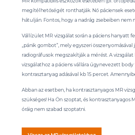
MR kompatibilis eszközök esetében (pl. ortopédia
megítélhetőségét ronthatják. Nő páciensek eset
hátulján. Fontos, hogy a nadrág zsebeiben nem
Vállízület MR vizsgálat során a páciens hanyatt fek
„pánik gombot”, mely egyszeri összenyomásával je
radiográfusok megszakítják a mérést. A vizsgálat
vizsgálathoz a páciens vállára úgynevezett body t
kontrasztanyag adásával kb 15 percet. Amennyibe
Abban az esetben, ha kontrasztanyagos MR vizsgál
szükséges! Ha Ön szoptat, és kontrasztanyagos MR 
óráig nem szabad szoptatni.