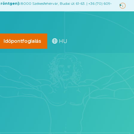
 röntgen):
8000 Székesfehérvár, Budai út 61-63. | +36 (70) 609-
HU
Időpontfoglalás