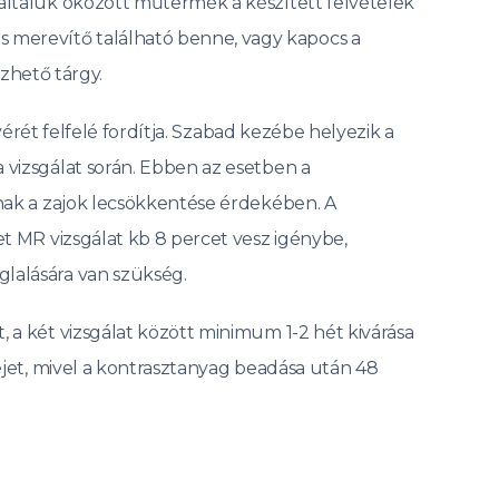
 általuk okozott műtermék a készített felvételek
s merevítő található benne, vagy kapocs a
zhető tárgy.
nyérét felfelé fordítja. Szabad kezébe helyezik a
 vizsgálat során. Ebben az esetben a
pnak a zajok lecsökkentése érdekében. A
et MR vizsgálat kb 8 percet vesz igénybe,
glalására van szükség.
, a két vizsgálat között minimum 1-2 hét kivárása
tejet, mivel a kontrasztanyag beadása után 48