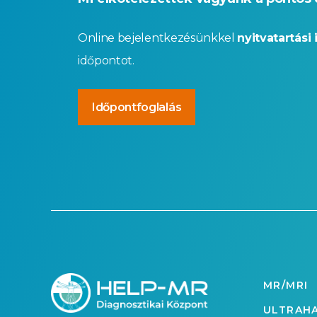
Online bejelentkezésünkkel
nyitvatartási 
időpontot.
Időpontfoglalás
MR/MRI
ULTRAH