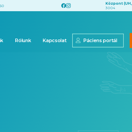
Központ (UH,
560
3004
nk
Rólunk
Kapcsolat
Páciens portál