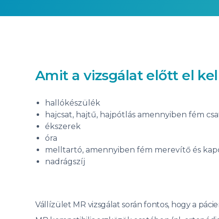
Amit a vizsgálat előtt el kell
hallókészülék
hajcsat, hajtű, hajpótlás amennyiben fém csa
ékszerek
óra
melltartó, amennyiben fém merevítő és kap
nadrágszíj
Vállízület MR vizsgálat során fontos, hogy a páci