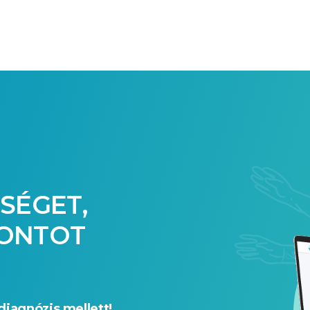
SÉGET,
PONTOT
diagnózis mellett!