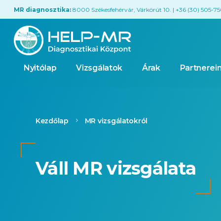
MR diagnosztika:
8000 Székesfehérvár, Várkörút 10. | +36 (30) 505-7
Nyitólap
Vizsgálatok
Árak
Partnerei
Kezdőlap
MR vizsgálatokról
Váll MR vizsgálata