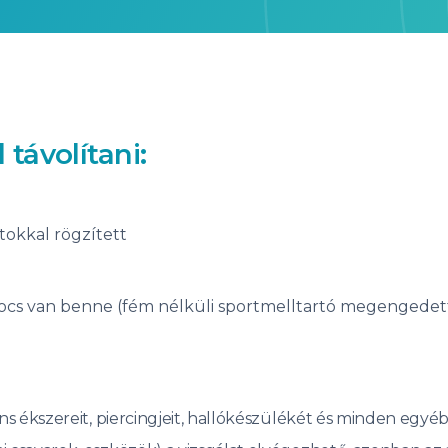
 távolítani:
tokkal rögzített
ocs van benne (fém nélküli sportmelltartó megengedet
ens ékszereit, piercingjeit, hallókészülékét és minden egyé