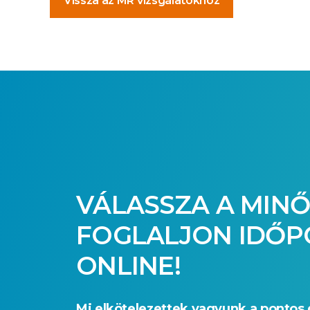
Vissza az MR vizsgálatokhoz
VÁLASSZA A MINŐ
FOGLALJON IDŐ
ONLINE!
Mi elkötelezettek vagyunk a pontos 