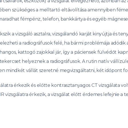
i csavarok, eszközök) a vizsgálat elvégezhető, azonban az
ében szükséges a melltartó eltávolítása amennyiben féme
 maradhat fémpénz, telefon, bankkártya és egyéb mágnese
szik a vizsgáló asztalra, vizsgálandó karját kinyújtja és te
lezheti a radiográfusok felé, ha bármi problémája adódik a
 hangos, kattogó zajokkal jár, így a páciensek fülvédőt ka
ekercset helyeznek a radiográfusok. A rutin natív vállízül
n mindkét vállát szeretné megvizsgáltatni, két időpont fo
atra érkezik és előtte kontrasztanyagos CT vizsgálata volt
vizsgálatra érkezik, a vizsgálat előtt érdemes lefejnie a 