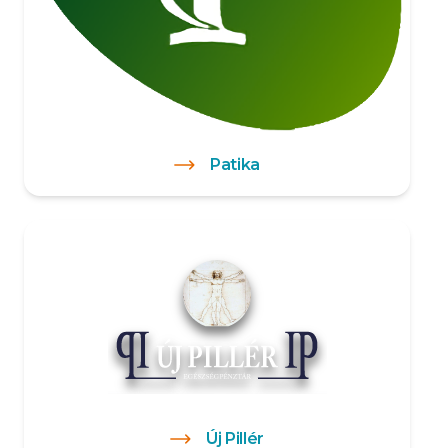
Patika
Új Pillér