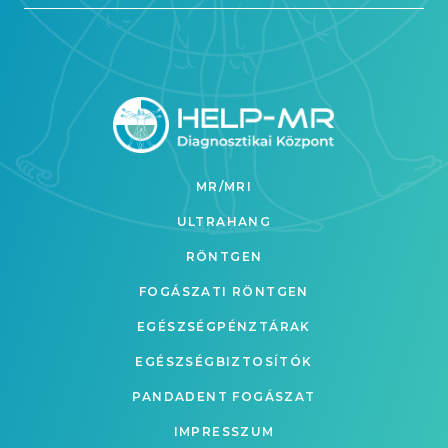
MR/MRI
ULTRAHANG
RÖNTGEN
FOGÁSZATI RÖNTGEN
EGÉSZSÉGPÉNZTÁRAK
EGÉSZSÉGBIZTOSÍTÓK
PANDADENT FOGÁSZAT
IMPRESSZUM