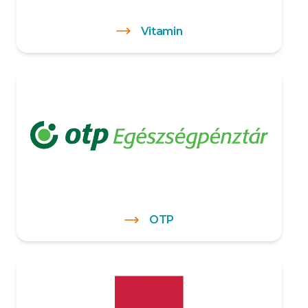
Vitamin
OTP