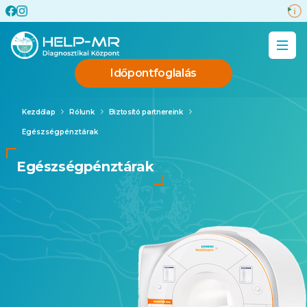
Időpontfoglalás
Kezdőlap
Rólunk
Biztosító partnereink
Egészségpénztárak
Egészségpénztárak