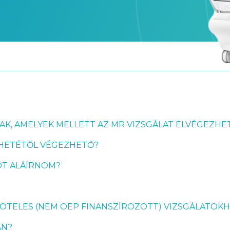
AK, AMELYEK MELLETT AZ MR VIZSGÁLAT ELVÉGEZHE
 HETÉTŐL VÉGEZHETŐ?
OT ALÁÍRNOM?
KÖTELES (NEM OEP FINANSZÍROZOTT) VIZSGÁLATOK
ÁN?