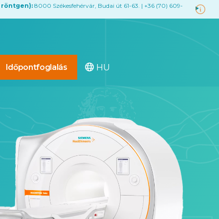
 röntgen):
8000 Székesfehérvár, Budai út 61-63. | +36 (70) 609-
HU
Időpontfoglalás