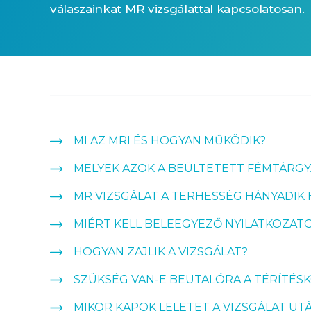
válaszainkat MR vizsgálattal kapcsolatosan.
MI AZ MRI ÉS HOGYAN MŰKÖDIK?
MELYEK AZOK A BEÜLTETETT FÉMTÁRGY
MR VIZSGÁLAT A TERHESSÉG HÁNYADIK
MIÉRT KELL BELEEGYEZŐ NYILATKOZAT
HOGYAN ZAJLIK A VIZSGÁLAT?
SZÜKSÉG VAN-E BEUTALÓRA A TÉRÍTÉS
MIKOR KAPOK LELETET A VIZSGÁLAT UT