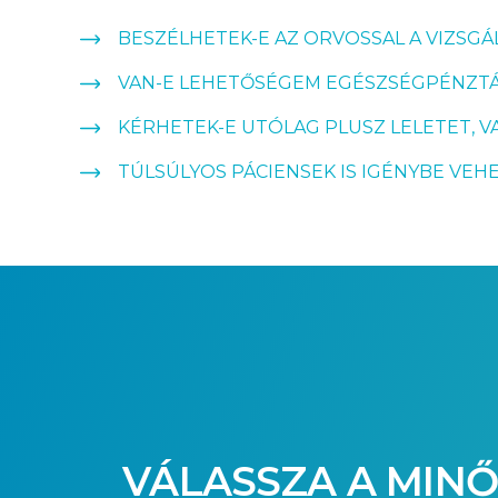
BESZÉLHETEK-E AZ ORVOSSAL A VIZSGÁL
VAN-E LEHETŐSÉGEM EGÉSZSÉGPÉNZTÁR
KÉRHETEK-E UTÓLAG PLUSZ LELETET, V
TÚLSÚLYOS PÁCIENSEK IS IGÉNYBE VEHE
VÁLASSZA A MINŐ