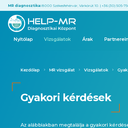
MR diagnosztika:
8000 Székesfehérvár, Várkörút 10. | +36 (30) 505-7
Nyitólap
Vizsgálatok
Árak
Partnerei
Kezdőlap
MR vizsgálat
Vizsgálatok
Gyak
Gyakori kérdések
Az alábbiakban megtalálja a gyakori kérdés