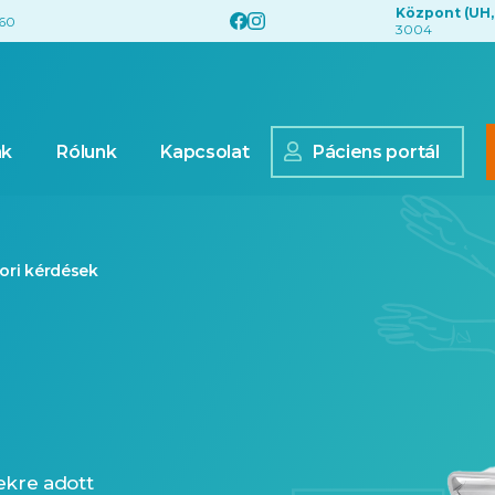
Központ (UH,
560
3004
nk
Rólunk
Kapcsolat
Páciens portál
ori kérdések
ekre adott