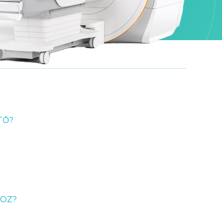
TŐ?
HOZ?