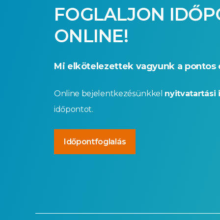
FOGLALJON IDŐ
ONLINE!
Mi elkötelezettek vagyunk a pontos 
Online bejelentkezésünkkel
nyitvatartási 
időpontot.
Időpontfoglalás